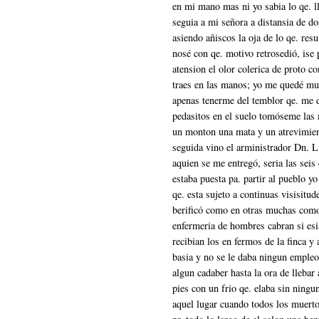
en mi mano mas ni yo sabia lo qe. l
seguia a mi señora a distansia de do
asiendo añiscos la oja de lo qe. resu
nosé con qe. motivo retrosedió, ise 
atension el olor colerica de proto c
traes en las manos; yo me quedé mu
apenas tenerme del temblor qe. me d
pedasitos en el suelo tomóseme las
un monton una mata y un atrevimien
seguida vino el arministrador Dn.
aquien se me entregó, seria las seis 
estaba puesta pa. partir al pueblo yo
qe. esta sujeto a continuas visisitud
berificó como en otras muchas como 
enfermeria de hombres cabran si esi
recibian los en fermos de la finca y
basia y no se le daba ningun empleo 
algun cadaber hasta la ora de llebar 
pies con un frio qe. elaba sin ningu
aquel lugar cuando todos los muerto