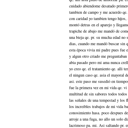
cuidado abiendome desatado primer
tambien de campo y me acuerdo qe. l
con caridad yo tambien tengo hijos,
montó detras en el aparejo y llegamo
trapiche de abajo me mandó de comer
una bieja qe. pr. su mucha edad no sa
dias, cuando me mandó buscar sin q
esta época vivia mi padre pues fue 
y algun otro criado me preguntaban 
abia pasado pero mi ama nunca crell
yo creo qe. el tratamiento qe. alli t
el ningun caso qe. asia el mayoral 
asi. este paso me susedió en tiempo
fue la primera vez en mi vida qe. vi
multitud de sin sabores todos todos 
las señales de una tempestad y los f
los increibles trabajos de mi vida b
conosimiento hasa. poco despues de
arroje a una fuga, no allo un solo d
lacrimoso pa. mi. Asi saltando pr. 