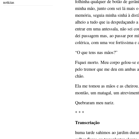
folhinha qualquer de botão de gerâ
notícias
minha mão, junto com sei lá mais o
memória, seguia minha sinhá à distâ
alheio a tudo que ia despedaçando a
entrar em uma antessala, não sei c
dei passagem mas, ao passar por mi
colérica, com uma voz fortíssima e 
“O que tens nas mãos?”
Fiquei morto. Meu corpo gelou-se e
pelo tremor que me deu em ambas as
chão.
Ela me tomou as mãos e as cheirou
montão, um matagal, um atreviment
Quebraram meu nariz.
* * *
Transcriação
huma tarde sahimos ao jardim dura