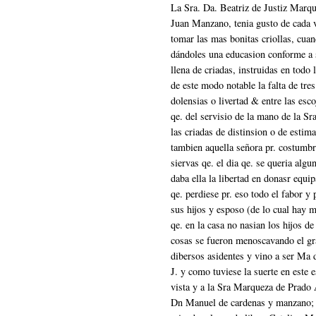
La Sra. Da. Beatriz de Justiz Marqu
Juan Manzano, tenia gusto de cada v
tomar las mas bonitas criollas, cuan
dándoles una educasion conforme a s
llena de criadas, instruidas en todo 
de este modo notable la falta de tres
dolensias o livertad & entre las es
qe. del servisio de la mano de la S
las criadas de distinsion o de estim
tambien aquella señora pr. costumbr
siervas qe. el dia qe. se queria algu
daba ella la libertad en donasr equi
qe. perdiese pr. eso todo el fabor y 
sus hijos y esposo (de lo cual hay 
qe. en la casa no nasian los hijos d
cosas se fueron menoscavando el gr
dibersos asidentes y vino a ser Ma 
J. y como tuviese la suerte en este
vista y a la Sra Marqueza de Prado 
Dn Manuel de cardenas y manzano; 