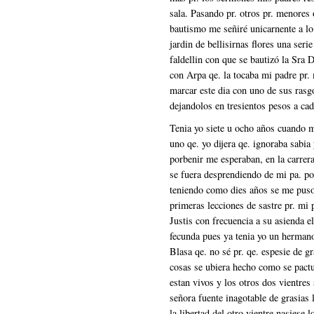
sala. Pasando pr. otros pr. menores o
bautismo me señiré unicarnente a lo
jardin de bellisirnas flores una serie
faldellin con que se bautizó la Sra
con Arpa qe. la tocaba mi padre pr. 
marcar este dia con uno de sus rasg
dejandolos en tresientos pesos a cad
Tenia yo siete u ocho años cuando m
uno qe. yo dijera qe. ignoraba sabia 
porbenir me esperaban, en la carrer
se fuera desprendiendo de mi pa. po
teniendo como dies años se me puso
primeras lecciones de sastre pr. mi
Justis con frecuencia a su asienda 
fecunda pues ya tenia yo un hermano
Blasa qe. no sé pr. qe. espesie de g
cosas se ubiera hecho como se pactu
estan vivos y los otros dos vientre
señora fuente inagotable de grasias
la libertad del otro vientre nasiese