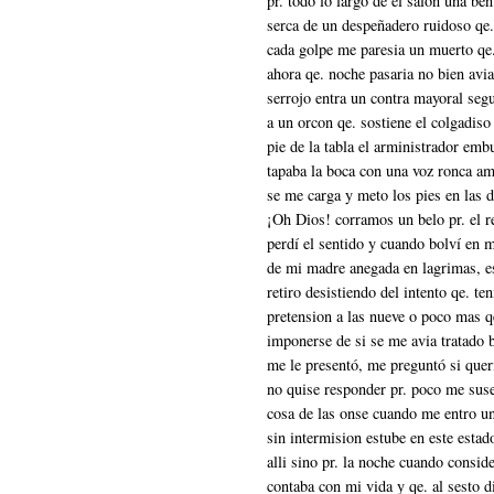
pr. todo lo largo de el salon una be
serca de un despeñadero ruidoso qe.
cada golpe me paresia un muerto qe. 
ahora qe. noche pasaria no bien avia
serrojo entra un contra mayoral seg
a un orcon qe. sostiene el colgadiso
pie de la tabla el arministrador emb
tapaba la boca con una voz ronca a
se me carga y meto los pies en las d
¡Oh Dios! corramos un belo pr. el r
perdí el sentido y cuando bolví en m
de mi madre anegada en lagrimas, es
retiro desistiendo del intento qe. te
pretension a las nueve o poco mas qe
imponerse de si se me avia tratado 
me le presentó, me preguntó si quer
no quise responder pr. poco me sused
cosa de las onse cuando me entro un
sin intermision estube en este est
alli sino pr. la noche cuando consid
contaba con mi vida y qe. al sesto d