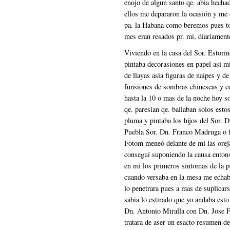
enojo de algun santo qe. abia hechad
ellos me depararon la ocasión y me
pa. la Habana como beremos pues to
mes eran resados pr. mi, diariament
Viviendo en la casa del Sor. Estori
pintaba decorasiones en papel asi m
de llayas asia figuras de naipes y d
funsiones de sombras chinescas y c
hasta la 10 o mas de la noche hoy s
qe. paresian qe. bailaban solos esto
pluma y pintaba los hijos del Sor. 
Puebla Sor. Dn. Franco Madruga o f
Fotom meneó delante de mi las orej
conseguí suponiendo la causa enton
en mi los primeros sintomas de la p
cuando versaba en la mesa me echaba
lo penetrara pues a mas de suplicarse
sabia lo estirado que yo andaba es
Dn. Antonio Miralla con Dn. Jose F
tratara de aser un esacto resumen de 