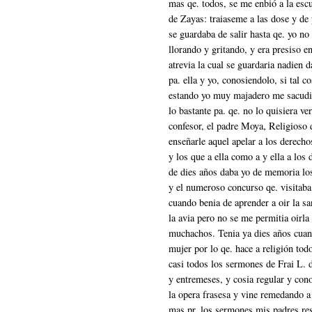
mas qe. todos, se me enbió a la esc
de Zayas: traiaseme a las dose y de 
se guardaba de salir hasta qe. yo no 
llorando y gritando, y era presiso en
atrevia la cual se guardaria nadien 
pa. ella y yo, conosiendolo, si tal 
estando yo muy majadero me sacudió
lo bastante pa. qe. no lo quisiera ve
confesor, el padre Moya, Religioso 
enseñarle aquel apelar a los derecho
y los que a ella como a y ella a los
de dies años daba yo de memoria lo
y el numeroso concurso qe. visitaba
cuando benia de aprender a oir la s
la avia pero no se me permitia oirla 
muchachos. Tenia ya dies años cuan
mujer por lo qe. hace a religión to
casi todos los sermones de Frai L. 
y entremeses, y cosia regular y cono
la opera frasesa y vine remedando a
mas pr. los sermones mis padres resi