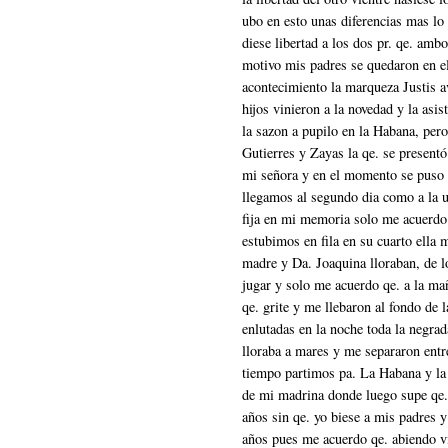
ubo en esto unas diferencias mas lo
diese libertad a los dos pr. qe. amb
motivo mis padres se quedaron en el
acontecimiento la marqueza Justis a
hijos vinieron a la novedad y la asi
la sazon a pupilo en la Habana, pero
Gutierres y Zayas la qe. se present
mi señora y en el momento se puso
llegamos al segundo dia como a la un
fija en mi memoria solo me acuerdo 
estubimos en fila en su cuarto ella
madre y Da. Joaquina lloraban, de lo
jugar y solo me acuerdo qe. a la ma
qe. grite y me llebaron al fondo de 
enlutadas en la noche toda la negrad
lloraba a mares y me separaron ent
tiempo partimos pa. La Habana y la
de mi madrina donde luego supe qe.
años sin qe. yo biese a mis padres 
años pues me acuerdo qe. abiendo v