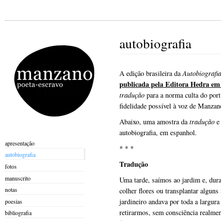
autobiografia
A edição brasileira da
Autobiografia
publicada pela Editora Hedra em
tradução
para a norma culta do por
fidelidade possível à voz de Manzan
Abaixo, uma amostra da
tradução
e
autobiografia, em espanhol.
apresentação
* * *
autobiografia
Tradução
fotos
manuscrito
Uma tarde, saímos ao jardim e, dur
notas
colher flores ou transplantar algu
jardineiro andava por toda a largur
poesias
retirarmos, sem consciência realmen
bibliografia