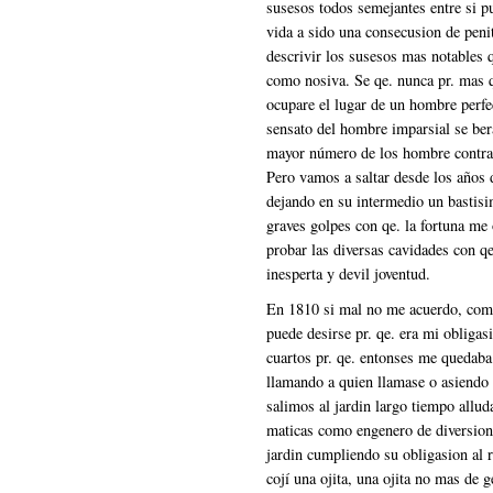
susesos todos semejantes entre si p
vida a sido una consecusion de penit
descrivir los susesos mas notables 
como nosiva. Se qe. nunca pr. mas q
ocupare el lugar de un hombre perfec
sensato del hombre imparsial se berá
mayor número de los hombre contra e
Pero vamos a saltar desde los años 
dejando en su intermedio un bastisi
graves golpes con qe. la fortuna me 
probar las diversas cavidades con q
inesperta y devil joventud.
En 1810 si mal no me acuerdo, como 
puede desirse pr. qe. era mi obligas
cuartos pr. qe. entonses me quedaba 
llamando a quien llamase o asiendo 
salimos al jardin largo tiempo allud
maticas como engenero de diversion i
jardin cumpliendo su obligasion al r
cojí una ojita, una ojita no mas de