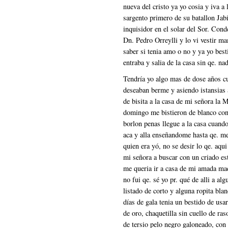
nueva del cristo ya yo cosia y iva a 
sargento primero de su batallon Jab
inquisidor en el solar del Sor. Cond
Dn. Pedro Orreylli y lo vi vestir ma
saber si tenia amo o no y ya yo best
entraba y salia de la casa sin qe. na
Tendría yo algo mas de dose años cuando algunas antiguas criadas de la casa deseaban berme y asiendo istansias a mi madrina lograron de ella qe. me mandase de bisita a la casa de mi señora la Marqueza de prado Ameno lo qe. berificado un domingo me bistieron de blanco con mi balandransito de carranclan y pantalones de borlon penas llegue a la casa cuando todas me cargaron otra me llebaba de la mano aca y alla enseñandome hasta qe. me condujeron al cuarto de la señora disiendole quien era yó, no se desir lo qe. aqui paso lo sierto es qe. al dia siguiente me enbió mi señora a buscar con un criado estube jugando todo el dia mas a la noche cuando me queria ir a casa de mi amada madrina no se me llebó; ella fue a buscarme y yo no fui qe. sé yo pr. qué de alli a algunos dias me isieron muchos mamelucos de listado de corto y alguna ropita blanca pa. cuando salia con la librea de paje pa. los días de gala tenia un bestido de usar pantalon ancho de grana guarnesido de cordon de oro, chaquetilla sin cuello de raso azul marino guarnesida de lo mismo morreon de tersio pelo negro galoneado, con plumage rojo y la punta negra dos argollitas de oro a la fansesa y alfiler de diamante con esto y lo demas pronto olvide mi antigua y recolecta vida los teatros paseos tertulias bailes hasta el dia y otras romerias me asian la vida alegre y nada sentia aberdejado la casa de mi madrina donde solo resaba, cosia con mi padrino y los domingos jugaba con algunos monifaticos pero siempre solo ablando con ellos, a los pocos dias tube pr. alla a la misma señora Da. Joaquina qe. me trataba como a un niño ella me bestia peinaba y cuidaba de qe. no me rosase con los otros negritos de la misma mesa como en tiempo de señora la Marqueza Justis se me daba mi plato qe. comia a los pies de mi señora la Marqueza de Pr. A. todas esta epoca la pasaba yo lejos de mis padres. Cuando yo tenia dose años ya abia compuesto muchas desimas de memorias causa pr. qe. mis padrinos no querian qe. aprendiese a escrivir pero yo las dictaba de memorias en particular a una joven morena llamada Serafina cuyas cartas en desimas mantenian una correspondensia amorosa. Desde mis dose años doi un salto hasta la de catorse dejando en su inter medio algunos pasajes en qe. se berifica lo instable de mi fortuna. se notará en la relasion esta dicha qe. no ai epocas fijas pero era de masiado tierno y solo conservo unas ideas bagas pero la verdadera istoria de mi vida empiesa desde 189 en qe. empesó la fortuna a desplegarse contra mi hasta el grado de mayor encarnizamiento como beremos. Sufria pr. la mas leve maldad propia de muchacho, enserrado en una carbonera sin mas tabla ni con qe. taparme mas de beinte y cuatro oras yo era en estremo medroso y me gustaba comer mi carsel como se puede ver todavía en lo mas claro de medio dia se necesita una buena bela pa. distinguir en ella algun objeto aqui despues de sufrir resios azotes era enserrado con orden y pena de gran castigo al qe. me diese ni una gota de agua, lo qe. alli sufria aquejado de la ambre, y la sé, atormentado del miedo, en un lugar tan soturno como apartado de la casa, en un traspatio junto a una caballeriza, y un apestoso y ebaporante basurero, contigua a un lugar comun infesto umedo y siempre pestifero qe. solo estaba separado pr. unas paredes todas agujereadas, guarida de diformes ratas qe. sin sesar me pasaban pr. en sima tanto se temia en esta casa a tal orden qe. nadie nadie se atrebia a un qe. ubiera collontura a darme ni un comino yo tenia la cabeza llenos de los cuentos de cosa mala de otros tiempos, de las almas aparesidas, en este de la otra vida y de los encantamientos de los muertos, qe. cuando salian un tropel de ratas asiendo ruido me paresia ver aquel sotano lleno de fantasmas y daba tantos gritos pidiendo a boses misericordia entonces se me sacaba me atormentaban con tanto fuete hasta mas no poder y se me enserraba otra vez guardandose la llabe en el cuarto de la Sra. pr. dos ocasiones se distinguieron la piedad del Sor. Dn. N. y sus hermanos introdusiendome pr. la noche algun poco de pan biscochado pr. una reendija o abertura de la puerta y con una cafetera de pico largo me dieron un poco de agua. Esta penitensia era tan frecuente qe. no pasaba semana en qe. no sufriese de este genero de castigo do o tres veses, en el campo tenia siempre igual martirio yo he atribuido mis pequeñez de estatura y la debilidad de mi naturaleza a la amargosa vida qe. desde trese a catorse años he traido siempre flaco debil y estenuado llebaba en mi semblante la palidez de un combalesiente con tamañas ojeras no es de extrañar qe. siempre ambriento me comiese cuanto allaba, pr. lo qe. se me miraba como el mas gloton asi era qe. no teniendo 