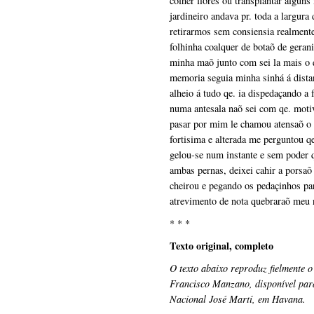
colher flores ou transplantar algu
jardineiro andava pr. toda a largur
retirarmos sem consiensia realment
folhinha coalquer de botaõ de gera
minha maõ junto com sei la mais o 
memoria seguia minha sinhá á distan
alheio á tudo qe. ia dispedaçando a 
numa antesala naõ sei com qe. motiv
pasar por mim le chamou atensaõ o
fortisima e alterada me perguntou q
gelou-se num instante e sem poder 
ambas pernas, deixei cahir a porsa
cheirou e pegando os pedaçinhos p
atrevimento de nota quebraraõ meu 
* * *
Texto original, completo
O texto abaixo reproduz fielmente 
Francisco Manzano, disponível par
Nacional José Martí, em Havana.