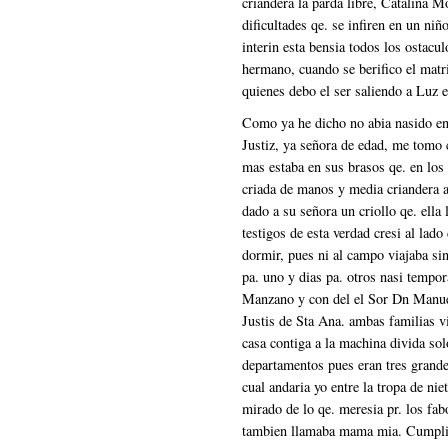
criandera la parda libre, Catalina Mo
dificultades qe. se infiren en un ni
interin esta bensia todos los ostacul
hermano, cuando se berifico el matr
quienes debo el ser saliendo a Luz e
Como ya he dicho no abia nasido en
Justiz, ya señora de edad, me tomo 
mas estaba en sus brasos qe. en los
criada de manos y media criandera a
dado a su señora un criollo qe. ella
testigos de esta verdad cresi al lad
dormir, pues ni al campo viajaba sin
pa. uno y dias pa. otros nasi temp
Manzano y con del el Sor Dn Manue
Justis de Sta Ana. ambas familias v
casa contiga a la machina divida sol
departamentos pues eran tres grande
cual andaria yo entre la tropa de ni
mirado de lo qe. meresia pr. los fa
tambien llamaba mama mia. Cumplia