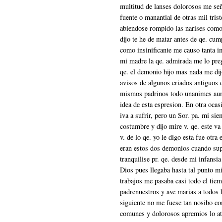
multitud de lanses dolorosos me se
fuente o manantial de otras mil tris
abiendose rompido las narises como
dijo te he de matar antes de qe. cum
como insinificante me causo tanta i
mi madre la qe. admirada me lo pre
qe. el demonio hijo mas nada me dij
avisos de algunos criados antiguos 
mismos padrinos todo unanimes aun
idea de esta espresion. En otra oca
iva a sufrir, pero un Sor. pa. mi s
costumbre y dijo mire v. qe. este v
v. de lo qe. yo le digo esta fue otr
eran estos dos demonios cuando su
tranquilise pr. qe. desde mi infans
Dios pues llegaba hasta tal punto mi
trabajos me pasaba casi todo el tie
padrenuestros y ave marias a todos lo
siguiente no me fuese tan nosibo co
comunes y dolorosos apremios lo atr