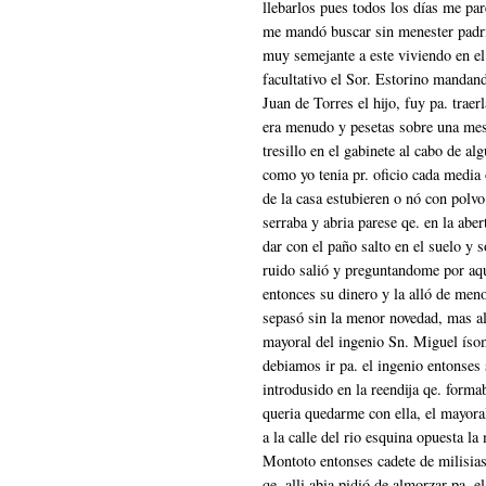
llebarlos pues todos los días me par
me mandó buscar sin menester padri
muy semejante a este viviendo en el 
facultativo el Sor. Estorino mandan
Juan de Torres el hijo, fuy pa. trae
era menudo y pesetas sobre una mesi
tresillo en el gabinete al cabo de a
como yo tenia pr. oficio cada media
de la casa estubieren o nó con polv
serraba y abria parese qe. en la aber
dar con el paño salto en el suelo y 
ruido salió y preguntandome por aqu
entonces su dinero y la alló de meno
sepasó sin la menor novedad, mas al 
mayoral del ingenio Sn. Miguel ísom
debiamos ir pa. el ingenio entonses
introdusido en la reendija qe. forma
queria quedarme con ella, el mayora
a la calle del rio esquina opuesta l
Montoto entonses cadete de milisias
qe. alli abia pidió de almorzar pa. 