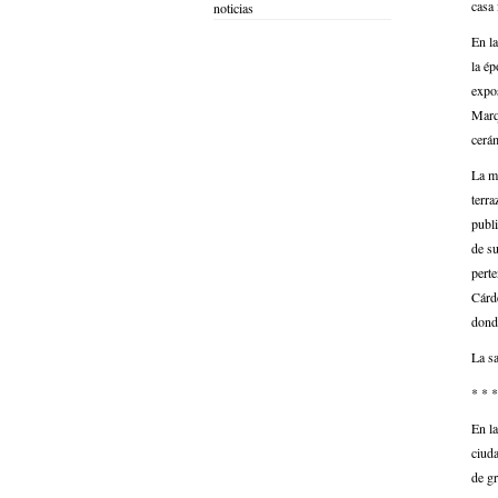
casa
noticias
En l
la ép
expos
Marq
cerá
La m
terra
publi
de su
perte
Cárde
donde
La s
* * *
En l
ciuda
de gr