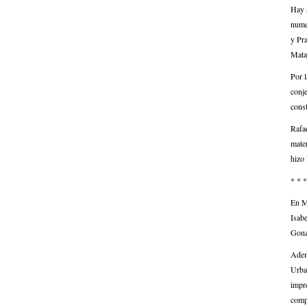
Hay 
nume
y Pr
Matan
Por l
conj
cons
Rafa
mater
hizo 
* * *
En Ma
Isab
Gonzá
Adem
Urban
impre
compr