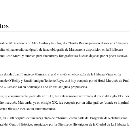
tos
ril de 2014, el escritor Alex Castro y la fotografa Claudia Regina pasaron el mes en Cuba para
ltar el manuscrito autógrafo de la autobiografía de Manzano, a disposición en la Biblioteca
nal José Martí, y también para encontrar y fotografiar las huellas dejadas por el poeta esclavo.
asa donde Juan Francisco Manzano creció y vivió, en el corazón de la Habana Vieja, en la
ina de O’Reilly y Brasil (antigua Teniente Rey), está hoy ocupada por el Hotel Marqués de Pra
o – llamado así en homenaje a uno de sus antiguos propietarios.
sa, que seguramente ya existía en 1711, fue extensamente reformada al inicio del siglo XIX po
cho marqués. Más tarde, ya en el siglo XX, fue ocupada por un taller gráfico (donde se imprimí
ceta Oficial) e incluso un taller mecánico.
in, en 2008 después de una larga etapa de reformas, como parte del Programa de Rehabilitación
ral del Centro Histórico, auspiciado por la Oficina de Historiador de la Ciudad de La Habana, l