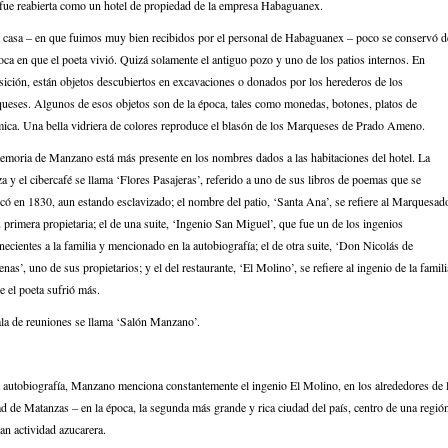
 fue reabierta como un hotel de propiedad de la empresa Habaguanex.
a casa – en que fuimos muy bien recibidos por el personal de Habaguanex – poco se conservó d
oca en que el poeta vivió. Quizá solamente el antiguo pozo y uno de los patios internos. En
ición, están objetos descubiertos en excavaciones o donados por los herederos de los
ueses. Algunos de esos objetos son de la época, tales como monedas, botones, platos de
mica. Una bella vidriera de colores reproduce el blasón de los Marqueses de Prado Ameno.
emoria de Manzano está más presente en los nombres dados a las habitaciones del hotel. La
za y el cibercafé se llama ‘Flores Pasajeras’, referido a uno de sus libros de poemas que se
có en 1830, aun estando esclavizado; el nombre del patio, ‘Santa Ana’, se refiere al Marquesad
 primera propietaria; el de una suite, ‘Ingenio San Miguel’, que fue un de los ingenios
necientes a la familia y mencionado en la autobiografía; el de otra suite, ‘Don Nicolás de
nas’, uno de sus propietarios; y el del restaurante, ‘El Molino’, se refiere al ingenio de la famili
 el poeta sufrió más.
ala de reuniones se llama ‘Salón Manzano’.
a autobiografía, Manzano menciona constantemente el ingenio El Molino, en los alrededores de 
d de Matanzas – en la época, la segunda más grande y rica ciudad del país, centro de una regió
an actividad azucarera.