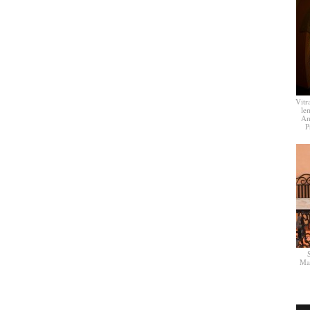
Vitr
le
Am
P
Ma