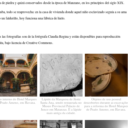
a de piedra y quizá conservados desde la época de Manzano, en los princípios del siglo XIX.
uba, todo se reaprovecha: en la casa de vivienda donde aquel niño esclavizado seguía a su ama
un falderillo, hoy funciona una fábrica de hielo.
 las fotografías son de la fotógrafa Claudia Regina y están disponibles para reproducción
uita, bajo licencia de Creative Commons
.
io interno do Hotel Marques
Lápide da Marquesa de Jústiz
Objetos de uso pessoal
 Prado Ameno, em Havana.
Santa Ana, sendo restaurada no
descobertos durante as escavaçõe
Museo Provincial Palacio de
para a reforma do Hotel Marque
Junco em Matanzas. É a lápide
de Prado Ameno, em Havana.
mais antiga da cidade.