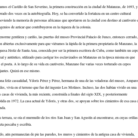
amos el Castillo de San Severino, la primera construcción en la ciudad de Matanzas, de 1693, y
ado dos veces en la autobiografía. Hoy, se ha convertido la fortaleza en un centro cultural
viendo la memoria de personas africanas que aportaron en la ciudad con destino al cautiverio 
ngenios de azúcar que contribuyeron en la riqueza de la colonia.
norme gentileza y cariño, las puertas del museo Provincial Palacio de Junco, entonces cerrado,
n abiertas exclusivamente para que viéramos la lápida de la primera propietaria de Manzano, la
uesa Jústiz de Santa Ana, conocida por ser la primera escritora de Cuba, como también un cep
nal y auténtico, utilizado para castigar los esclavizados en Matanzas en la época misma en que
 el poeta. A lo largo de su vida en cautiverio, Manzano fue varias veces torturado en cepos
jantes. Quizá en ese mismo.
una feliz casualidad, Ydoris Pérez y Pérez, hermana de una de las veladoras del museo, Amparo
es, vivía en el terreno que fue del ingenio Los Molinos. Incluso, las dos habían vivido en una
s casas de vivienda, la más reciente, construida a finales del siglo XIX, y posteriormente
ida en 1972. La casa actual de Ydoris, y otras dos, se apoyan sobre los cimientos de esa casa 
nda.
 terraza, se oía el murmullo de los ríos San Juan y San Agustín al encontrarse, en cuyas orillas
eta pescaba y escribía.
do, aún permanecían de pie las paredes, los muros y cimientos de la antigua casa de vivienda,