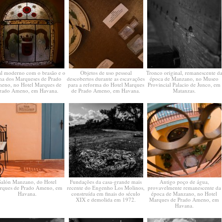
al moderno com o brasão e o
Objetos de uso pessoal
Tronco original, remanescente d
ma dos Marqueses de Prado
descobertos durante as escavações
época de Manzano, no Museo
eno, no Hotel Marques de
para a reforma do Hotel Marques
Provincial Palacio de Junco, em
rado Ameno, em Havana.
de Prado Ameno, em Havana.
Matanzas.
Salón Manzano, do Hotel
Fundações da casa-grande mais
Antigo poço de água,
rques de Prado Ameno, em
recente do Engenho Los Molinos,
provavelmente remanescente da
Havana.
construída em finais do século
época de Manzano, no Hotel
XIX e demolida em 1972.
Marques de Prado Ameno, em
Havana.