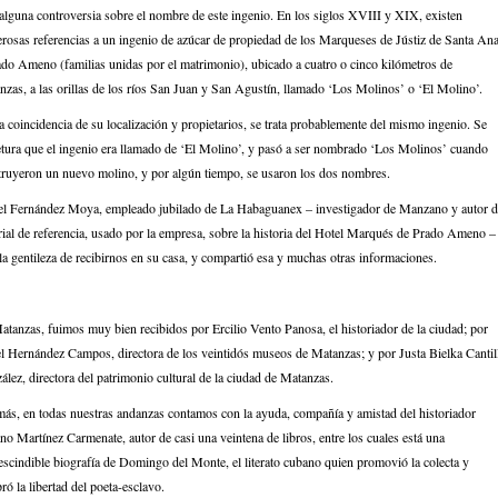
alguna controversia sobre el nombre de este ingenio. En los siglos XVIII y XIX, existen
rosas referencias a un ingenio de azúcar de propiedad de los Marqueses de Jústiz de Santa An
ado Ameno (familias unidas por el matrimonio), ubicado a cuatro o cinco kilómetros de
zas, a las orillas de los ríos San Juan y San Agustín, llamado ‘Los Molinos’ o ‘El Molino’.
a coincidencia de su localización y propietarios, se trata probablemente del mismo ingenio. Se
etura que el ingenio era llamado de ‘El Molino’, y pasó a ser nombrado ‘Los Molinos’ cuando
truyeron un nuevo molino, y por algún tiempo, se usaron los dos nombres.
el Fernández Moya, empleado jubilado de La Habaguanex – investigador de Manzano y autor d
ial de referencia, usado por la empresa, sobre la historia del Hotel Marqués de Prado Ameno –
la gentileza de recibirnos en su casa, y compartió esa y muchas otras informaciones.
tanzas, fuimos muy bien recibidos por Ercilio Vento Panosa, el historiador de la ciudad; por
el Hernández Campos, directora de los veintidós museos de Matanzas; y por Justa Bielka Cantil
lez, directora del patrimonio cultural de la ciudad de Matanzas.
ás, en todas nuestras andanzas contamos con la ayuda, compañía y amistad del historiador
o Martínez Carmenate, autor de casi una veintena de libros, entre los cuales está una
scindible biografía de Domingo del Monte, el literato cubano quien promovió la colecta y
ó la libertad del poeta-esclavo.