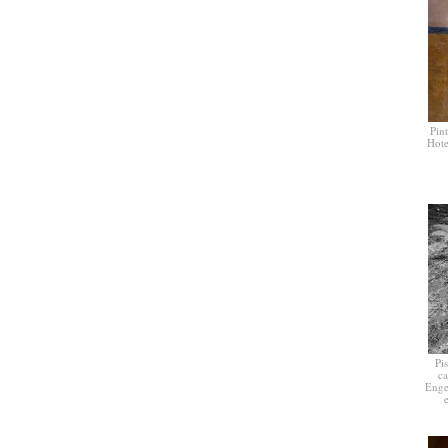
Pin
Hot
Pi
ca
Enge