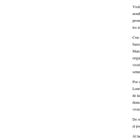
Visit
nombr
promo
los i
Con e
fuero
Marq
origi
vivió
seme
Por 
Lourd
de la
demol
vivie
De su
el po
Al la