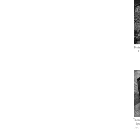
Ruín
E
Tron
ép
Pro