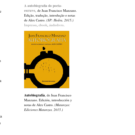
A autobiografia do poeta-
escravo
, de Juan Francisco Manzano.
e
Edição, tradução, introdução e notas
de Alex Castro.
(SP: Hedra, 2015.)
Impresso
,
ebook
,
áudiolivro
.
o
a
Autobiografía
, de Juan Francisco
Manzano. Edición, introducción y
notas de Alex Castro.
(Matanzas:
Ediciones Matanzas, 2015.)
la
n