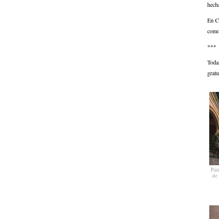
hech
En C
como 
***
Todas
grat
Pát
de