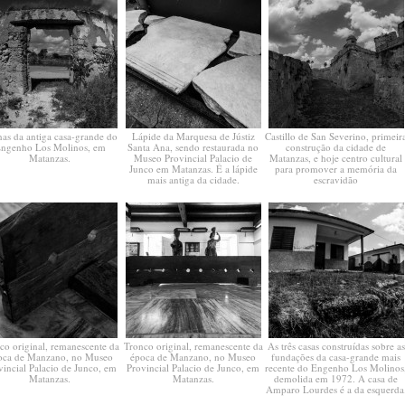
as da antiga casa-grande do
Lápide da Marquesa de Jústiz
Castillo de San Severino, primeir
ngenho Los Molinos, em
Santa Ana, sendo restaurada no
construção da cidade de
Matanzas.
Museo Provincial Palacio de
Matanzas, e hoje centro cultural
Junco em Matanzas. É a lápide
para promover a memória da
mais antiga da cidade.
escravidão
co original, remanescente da
Tronco original, remanescente da
As três casas construídas sobre as
oca de Manzano, no Museo
época de Manzano, no Museo
fundações da casa-grande mais
vincial Palacio de Junco, em
Provincial Palacio de Junco, em
recente do Engenho Los Molinos
Matanzas.
Matanzas.
demolida em 1972. A casa de
Amparo Lourdes é a da esquerda