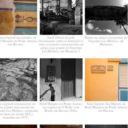
tura original das paredes, no
Atual fábrica de gelo,
Ruínas da antiga casa-grande do
el Marques de Prado Ameno,
funcionando sobre as fundações e
Engenho Los Molinos, em
em Havana.
entre as paredes remanescentes da
Matanzas.
antiga casa-grande do Engenho
Los Molinos, em Matanzas 2
so original remanescente da
Hotel Marques de Prado Ameno,
Suite Ingenio San Miguel, no
sa-grande mais recente do
na esquina de O’Reilly com
Hotel Marques de Prado Ameno,
nho Los Molinos, construída
Brasil, em Havana Velha.
em Havana.
em finais do século XIX e
demolida em 1972.